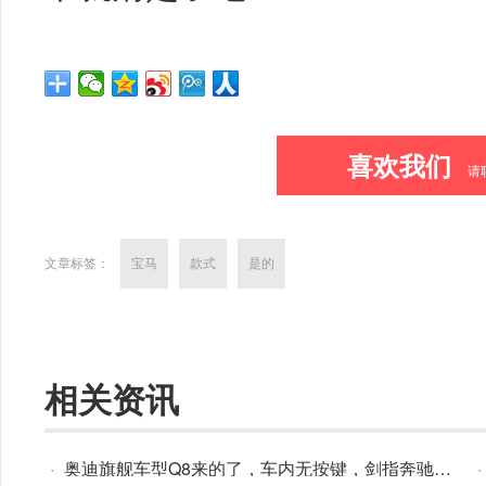
喜欢我们
请
文章标签：
宝马
款式
是的
相关资讯
·
奥迪旗舰车型Q8来的了，车内无按键，剑指奔驰GLS和宝马X7!
·