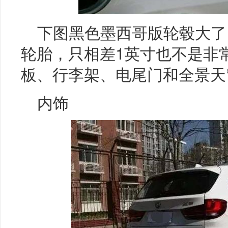
下图黑色墨西哥版轮毂大了
轮胎，只相差1英寸也不是非
板、行李架、电尾门和全景天
内饰