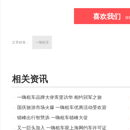
喜欢我们
请
文章标签：
一嗨租车
相关资讯
·
一嗨租车品牌大使库里访华 相约冠军之旅
·
·
国庆旅游市场火爆 一嗨租车优惠活动受欢迎
·
·
错峰出行智慧选 一嗨租车错峰大促
·
·
又一巨头加入 一嗨租车获上海网约车许可证
·