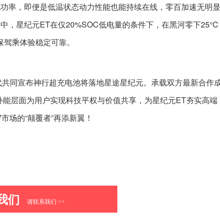
电功率，即便是低温状态动力性能也能持续在线，零百加速无明
，星纪元ET在仅20%SOC低电量的条件下，在黑河零下25℃
确保驾乘体验稳定可靠。
时代共同宣布神行超充电池将落地星途星纪元。承载双方最新合作
补能层面为用户实现科技平权与价值共享，为星纪元ET夯实高端
市场的“颠覆者”再添新翼！
我们
请联系我们 >>