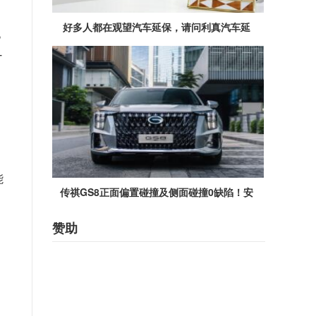
好多人都在观望汽车延保，请问利真汽车延
电
T
能
传祺GS8正面偏置碰撞及侧面碰撞0缺陷！安
赞助