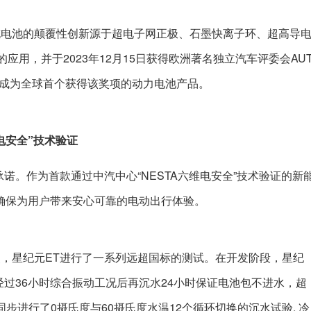
充电池的颠覆性创新源于超电子网正极、石墨快离子环、超高导
应用，并于2023年12月15日获得欧洲著名独立汽车评委会AU
奖，成为全球首个获得该奖项的动力电池产品。
维电安全”技术验证
诺。作为首款通过中汽中心“NESTA六维电安全”技术验证的新
现确保为用户带来安心可靠的电动出行体验。
，星纪元ET进行了一系列远超国标的测试。在开发阶段，星纪
经过36小时综合振动工况后再沉水24小时保证电池包不进水，超
同步进行了0摄氏度与60摄氏度水温12个循环切换的沉水试验, 冷