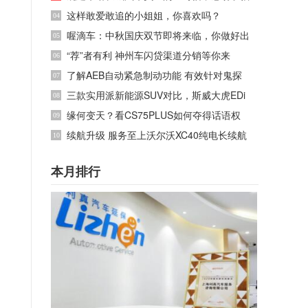
这样敢爱敢追的小姐姐，你喜欢吗？
04
喔滴车：中秋国庆双节即将来临，你做好出
05
“荐”者有利 神州车闪贷渠道分销等你来
06
了解AEB自动紧急制动功能 有效针对鬼探
07
三款实用派新能源SUV对比，斯威大虎EDi
08
硬
缘何变天？看CS75PLUS如何夺得话语权
09
续航升级 服务至上沃尔沃XC40纯电长续航
10
本月排行