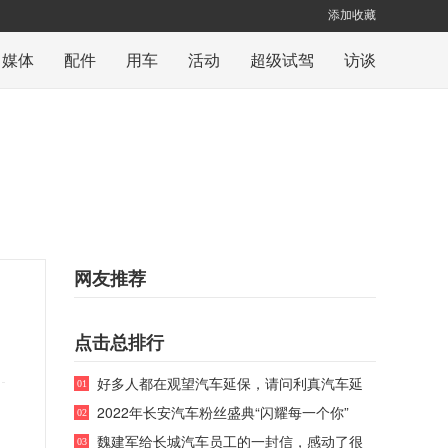
添加收藏
自媒体
配件
用车
活动
超级试驾
访谈
网友推荐
点击总排行
好多人都在观望汽车延保，请问利真汽车延
01
2022年长安汽车粉丝盛典“闪耀每一个你”
02
魏建军给长城汽车员工的一封信，感动了很
03