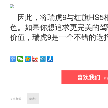
因此，将瑞虎9与红旗HS
色。如果你想追求更完美的驾
价值，瑞虎9是一个不错的选
喜欢我们
请
文章标签：
瑞虎9