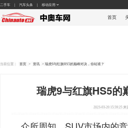
|
|
二手车
汽车头条
移动应用
首页
当前位置：
首页
>
资讯
> 瑞虎9与红旗HS5的巅峰对决，你站谁？
瑞虎9与红旗HS5
2023-03-20 15:59:25
众所周知，SUV市场内的