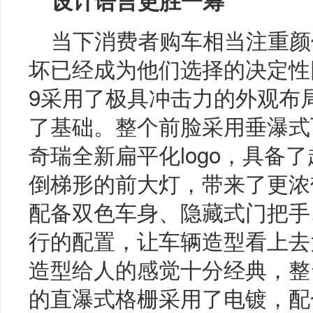
设计语言更胜一筹
当下消费者购车相当注重颜
坏已经成为他们选择的决定性
9采用了极具冲击力的外观布
了基础。整个前脸采用垂瀑式
奇瑞全新扁平化logo，具备
倒梯形的前大灯，带来了更浓
配备双色车身、隐藏式门把手
行的配置，让车辆造型看上去
造型给人的感觉十分经典，整
的直瀑式格栅采用了电镀，配