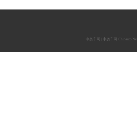
中奥车网 | 中奥车网 Chinauto.Net 