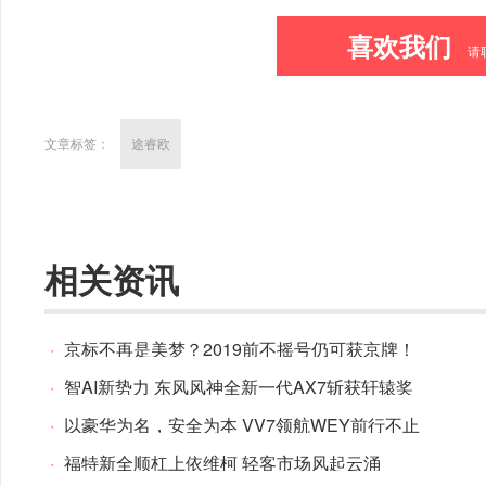
喜欢我们
请
文章标签：
途睿欧
相关资讯
·
京标不再是美梦？2019前不摇号仍可获京牌！
·
智AI新势力 东风风神全新一代AX7斩获轩辕奖
·
以豪华为名，安全为本 VV7领航WEY前行不止
·
福特新全顺杠上依维柯 轻客市场风起云涌