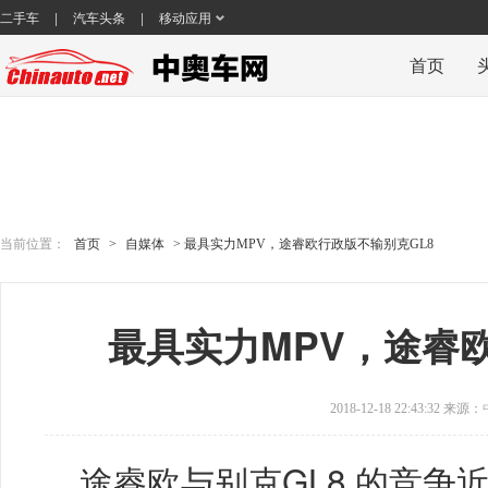
|
|
二手车
汽车头条
移动应用
首页
当前位置：
首页
>
自媒体
> 最具实力MPV，途睿欧行政版不输别克GL8
最具实力MPV，途睿
2018-12-18 22:43:32 来源：
途睿欧与别克GL8 的竞争